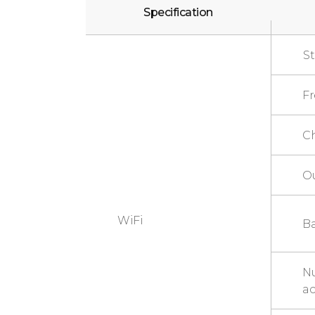
Specification
S
F
C
O
WiFi
B
N
ac