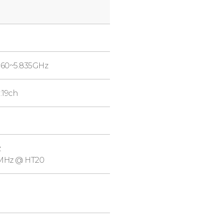
.160~5.835GHz
:19ch
z
0MHz @ HT20