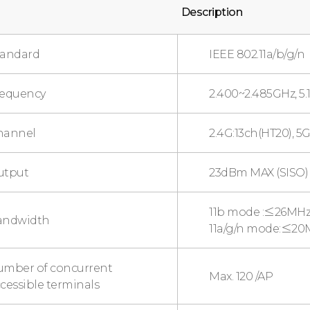
Description
tandard
IEEE 802.11a/b/g/n
requency
2.400~2.485GHz, 5
hannel
2.4G:13ch(HT20), 5G
utput
23dBm MAX (SISO)
11b mode :≤26MH
andwidth
11a/g/n mode:≤2
umber of concurrent
Max. 120 /AP
cessible terminals