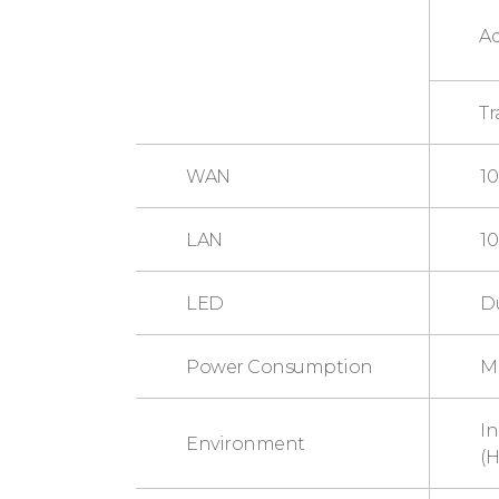
Ad
Tr
WAN
10
LAN
1
LED
Du
Power Consumption
Ma
I
Environment
(