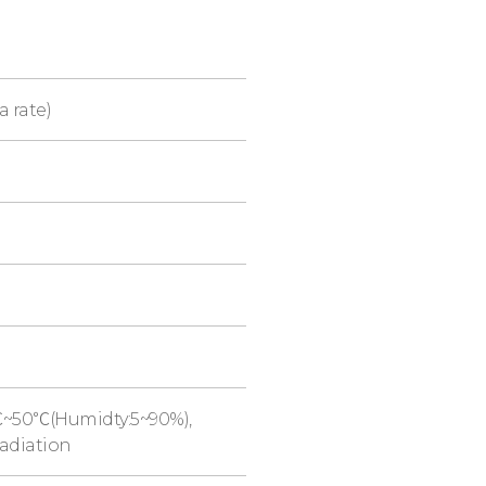
 rate)
℃~50℃(Humidty:5~90%),
adiation