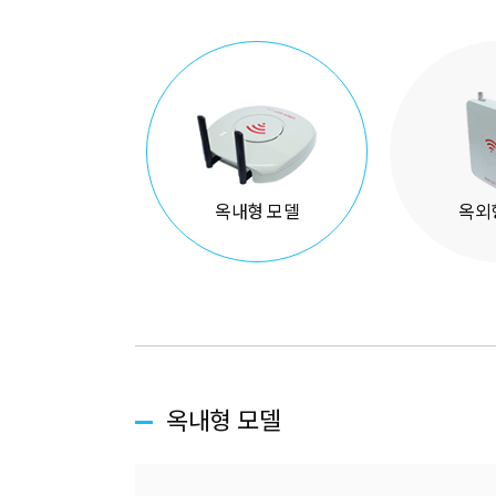
옥내형 모델
옥외
옥내형 모델