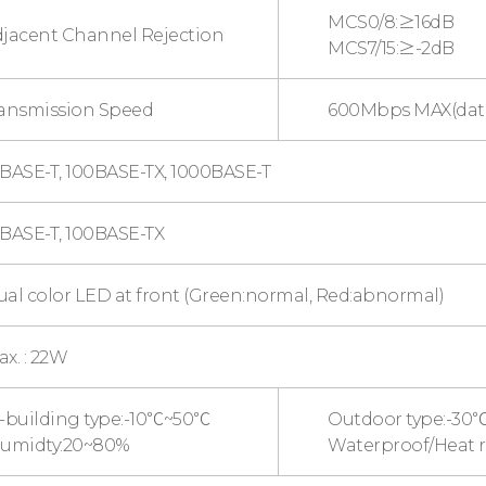
MCS0/8:≥16dB
jacent Channel Rejection
MCS7/15:≥-2dB
ansmission Speed
600Mbps MAX(data
BASE-T, 100BASE-TX, 1000BASE-T
0BASE-T, 100BASE-TX
al color LED at front (Green:normal, Red:abnormal)
x. : 22W
n-building type:-10℃~50℃
Outdoor type:-30
Humidty:20~80%
Waterproof/Heat r