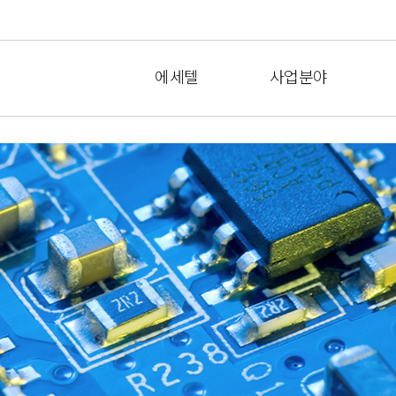
에세텔
사업분야