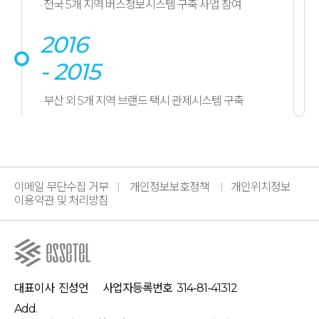
· 전국 5개 지역 버스정보시스템 구축 사업 참여
2016
- 2015
· 부산 외 5개 지역 브랜드 택시 관제시스템 구축
2014
· 경남권역 UTIS 브랜드 택시 단말 관제시스템 구축
이메일 무단수집 거부
· 경남권역 2개 지역 브랜드 택시 관제시스템 구축
개인정보보호정책
개인위치정보
이용약관 및 처리방침
· 현대엔지니어링 출퇴근 버스관제시스템 구축 사업 참여
· 금호고속 고속버스 관제시스템 구축 사업 참여
2013
대표이사
진성언
사업자등록번호
314-81-41312
· 강원도 정선, 경기도 구리, 공주, 세종, 울산 등 브랜드콜
서비스 구축
Add.